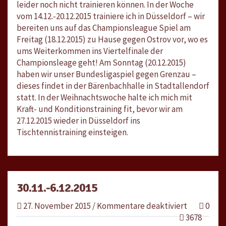
leider noch nicht trainieren können. In der Woche
vom 14.12.-20.12.2015 trainiere ich in Düsseldorf – wir
bereiten uns auf das Championsleague Spiel am
Freitag (18.12.2015) zu Hause gegen Ostrov vor, wo es
ums Weiterkommen ins Viertelfinale der
Championsleage geht! Am Sonntag (20.12.2015)
haben wir unser Bundesligaspiel gegen Grenzau –
dieses findet in der Bärenbachhalle in Stadtallendorf
statt. In der Weihnachtswoche halte ich mich mit
Kraft- und Konditionstraining fit, bevor wir am
27.12.2015 wieder in Düsseldorf ins
Tischtennistraining einsteigen.
30.11.-6.12.2015
für
27. November 2015
/
Kommentare deaktiviert
0
30.11.-6.12
3678