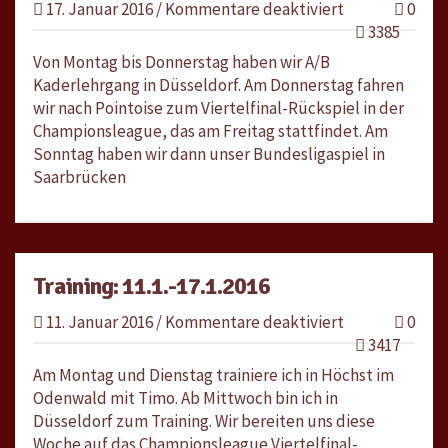
für
17. Januar 2016
/
Kommentare deaktiviert
0
Training:
3385
18.1.-24.1.2016
Von Montag bis Donnerstag haben wir A/B
Kaderlehrgang in Düsseldorf. Am Donnerstag fahren
wir nach Pointoise zum Viertelfinal-Rückspiel in der
Championsleague, das am Freitag stattfindet. Am
Sonntag haben wir dann unser Bundesligaspiel in
Saarbrücken
Training: 11.1.-17.1.2016
für
11. Januar 2016
/
Kommentare deaktiviert
0
Training:
3417
11.1.-17.1.2016
Am Montag und Dienstag trainiere ich in Höchst im
Odenwald mit Timo. Ab Mittwoch bin ich in
Düsseldorf zum Training. Wir bereiten uns diese
Woche auf das Championsleague Viertelfinal-