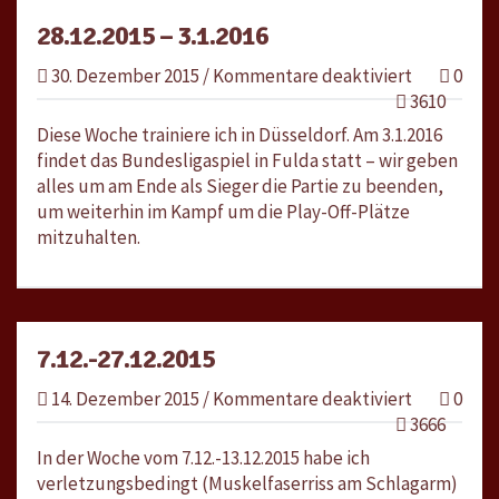
28.12.2015 – 3.1.2016
für
30. Dezember 2015
/
Kommentare deaktiviert
0
28.12.2015
3610
–
Diese Woche trainiere ich in Düsseldorf. Am 3.1.2016
3.1.2016
findet das Bundesligaspiel in Fulda statt – wir geben
alles um am Ende als Sieger die Partie zu beenden,
um weiterhin im Kampf um die Play-Off-Plätze
mitzuhalten.
7.12.-27.12.2015
für
14. Dezember 2015
/
Kommentare deaktiviert
0
7.12.-27.12
3666
In der Woche vom 7.12.-13.12.2015 habe ich
verletzungsbedingt (Muskelfaserriss am Schlagarm)