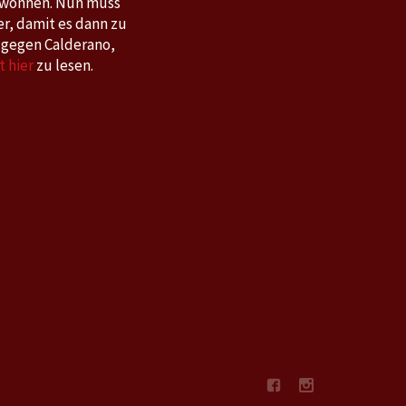
gewonnen. Nun muss
er, damit es dann zu
 gegen Calderano,
t hier
zu lesen.