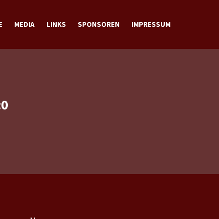
E
MEDIA
LINKS
SPONSOREN
IMPRESSUM
BILDER
VIDEOS
DOWNLOADS
KONTAKT
:0