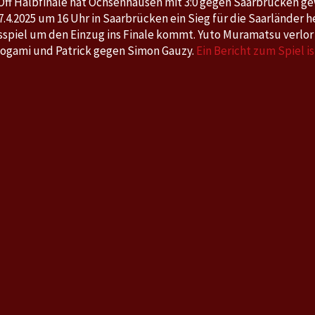
 Off Halbfinale hat Ochsenhausen mit 3:0 gegen Saarbrücken 
3:0
.4.2025 um 16 Uhr in Saarbrücken ein Sieg für die Saarländer h
spiel um den Einzug ins Finale kommt. Yuto Muramatsu verlor
Togami und Patrick gegen Simon Gauzy.
Ein Bericht zum Spiel is