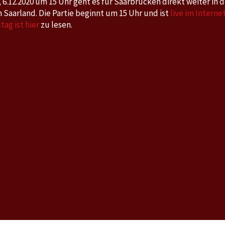
6.12.2020 um 15 Uhr geht es für Saarbrücken direkt weiter in d
um
m Saarland. Die Partie beginnt um 15 Uhr und ist
live im Interne
15
ag ist hier
zu lesen.
Uhr.