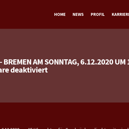
HOME
NEWS
PROFIL
KARRIER
TERMINE
TRAINING
SPORTLICH
STECKBRIEF sportlich
PRIVAT
STECKBRIEF privat
 BREMEN AM SONNTAG, 6.12.2020 UM 
für
e deaktiviert
Bundesliga:
Saarbrücken
–
Bremen
am
Sonntag,
6.12.2020