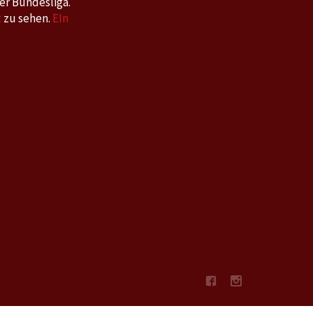
er Bundesliga.
t
zu sehen.
EIn