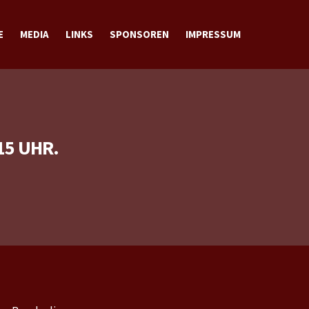
E
MEDIA
LINKS
SPONSOREN
IMPRESSUM
BILDER
VIDEOS
DOWNLOADS
KONTAKT
15 UHR.