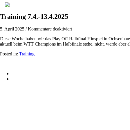
Training 7.4.-13.4.2025
für
5. April 2025
/
Kommentare deaktiviert
Training
Diese Woche haben wir das Play Off Halbfinal Hinspiel in Ochsenhaus
7.4.-13.4.2025
aktuell beim WTT Champions im Halbfinale stehe, nicht, werde aber all
Posted in:
Training
© 2015 Patrick Franziska