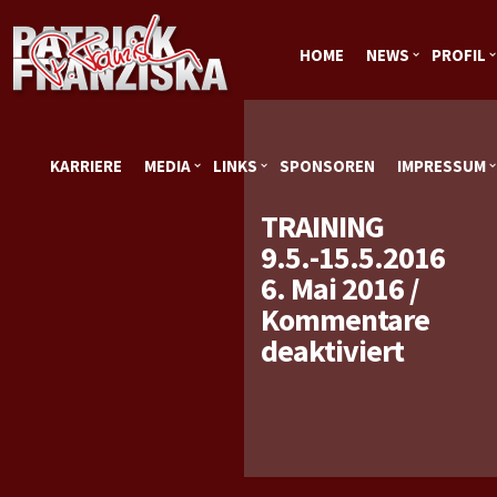
HOME
NEWS
PROFIL
KARRIERE
MEDIA
LINKS
SPONSOREN
IMPRESSUM
TRAINING
9.5.-15.5.2016
6. Mai 2016
/
Kommentare
für
deaktiviert
Trainin
9.5.-15