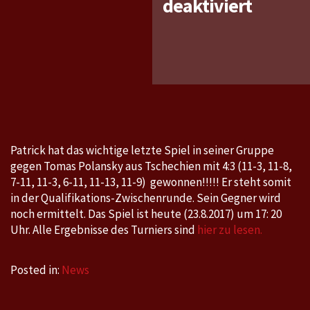
für
deaktiviert
2017
Seamas
2017
ITTF
World
Tour,
Czech
Patrick hat das wichtige letzte Spiel in seiner Gruppe
Open,
gegen Tomas Polansky aus Tschechien mit 4:3 (11-3, 11-8,
Olomou
7-11, 11-3, 6-11, 11-13, 11-9) gewonnen!!!!! Er steht somit
CZE
in der Qualifikations-Zwischenrunde. Sein Gegner wird
Aug
noch ermittelt. Das Spiel ist heute (23.8.2017) um 17: 20
Uhr. Alle Ergebnisse des Turniers sind
hier zu lesen.
22
-
Posted in:
News
Aug
27