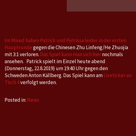
World
Tour,
Czech
Open
,
Im Mixed haben Patrick und Petrissa leider in der ersten
20.8.-2
Hauptrunde
gegen die Chinesen Zhu Linfeng/He Zhuojia
mit 3:1 verloren.
Das Spiel kann man sich hier
nochmals
ansehen. Patrick spielt im Einzel heute abend
(Donnerstag, 22.8.2019) um 19:40 Uhr gegen den
Schweden Anton Källberg. Das Spiel kann am
Liveticker an
Tisch 4
verfolgt werden.
Posted in:
News