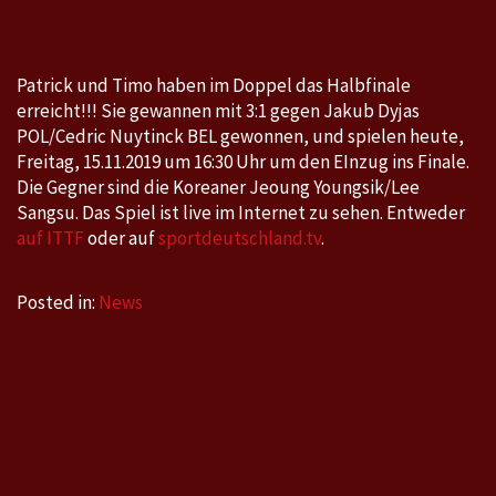
Platinum
bet-
at-
Patrick und Timo haben im Doppel das Halbfinale
home.co
erreicht!!! Sie gewannen mit 3:1 gegen Jakub Dyjas
Austrian
POL/Cedric Nuytinck BEL gewonnen, und spielen heute,
Open
Freitag, 15.11.2019 um 16:30 Uhr um den EInzug ins Finale.
,
Die Gegner sind die Koreaner Jeoung Youngsik/Lee
Sangsu. Das Spiel ist live im Internet zu sehen. Entweder
12.-17.11
auf ITTF
oder auf
sportdeutschland.tv
.
Posted in:
News