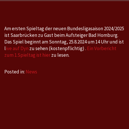
–
Saarbrücken
am
Sonntag
Am ersten Spieltag der neuen Bundesligasaison 2024/2025
25.8.2024
ist Saarbrücken zu Gast beim Aufsteiger Bad Homburg.
um
Das Spiel beginnt am Sonntag, 25.8.2024 um 14 Uhr und ist
14
l
ive auf Dyn
zu sehen (kostenpflichtig) .
Ein Vorbericht
Uhr
zum 1.Spieltag ist hier
zu lesen.
Posted in:
News