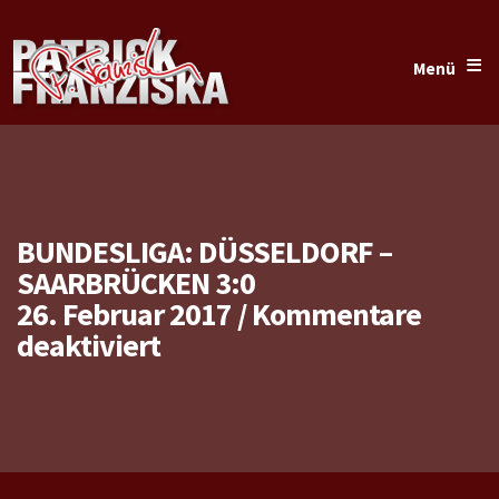
≡
Menü
BUNDESLIGA: DÜSSELDORF –
SAARBRÜCKEN 3:0
26. Februar 2017
/
Kommentare
für
deaktiviert
Bundesliga:
Düsseldorf
–
Saarbrücken