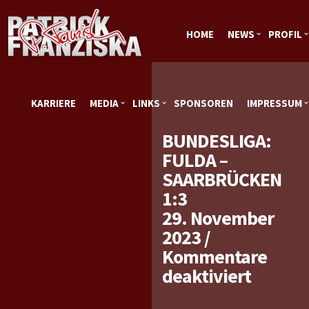
HOME
NEWS
PROFIL
KARRIERE
MEDIA
LINKS
SPONSOREN
IMPRESSUM
BUNDESLIGA:
FULDA –
SAARBRÜCKEN
1:3
29. November
2023
/
Kommentare
für
deaktiviert
Bundes