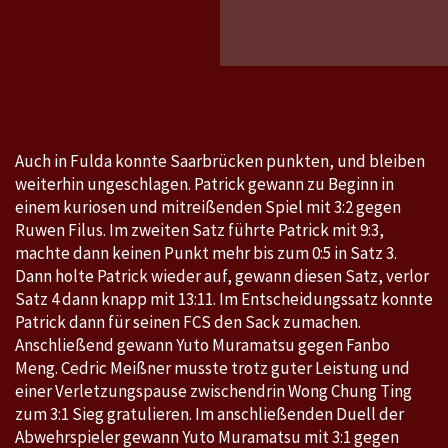
Fulda
–
Saarbr
1:3
Auch in Fulda konnte Saarbrücken punkten, und bleiben
weiterhin ungeschlagen. Patrick gewann zu Beginn in
einem kuriosen und mitreißenden Spiel mit 3:2 gegen
Ruwen Filus. Im zweiten Satz führte Patrick mit 9:3,
machte dann keinen Punkt mehr bis zum 0:5 in Satz 3.
Dann holte Patrick wieder auf, gewann diesen Satz, verlor
Satz 4 dann knapp mit 13:11. Im Entscheidungssatz konnte
Patrick dann für seinen FCS den Sack zumachen.
Anschließend gewann Yuto Muramatsu gegen Fanbo
Meng. Cedric Meißner musste trotz guter Leistung und
einer Verletzungspause zwischendrin Wong Chung Ting
zum 3:1 Sieg gratulieren. Im anschließenden Duell der
Abwehrspieler gewann Yuto Muramatsu mit 3:1 gegen