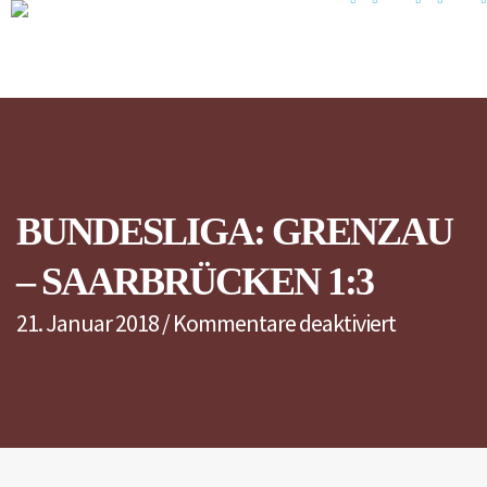
BUNDESLIGA: GRENZAU
– SAARBRÜCKEN 1:3
für
21. Januar 2018
/
Kommentare deaktiviert
Bundeslig
Grenzau
–
Saarbrüc
1:3