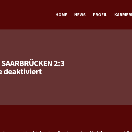
HOME
NEWS
PROFIL
KARRIER
TERMINE
TRAINING
SPORTLICH
STECKBRIEF sportlich
PRIVAT
STECKBRIEF privat
 SAARBRÜCKEN 2:3
für
deaktiviert
Bundesliga:
Mühlhausen
–
Saarbrücken
2:3