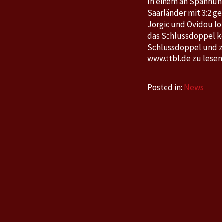
In einem an Spannun
Saarländer mit 3:2 g
Jorgic und Ovidou Io
das Schlussdoppel ko
Schlussdoppel und zwe
www.ttbl.de zu lesen
Posted in:
News