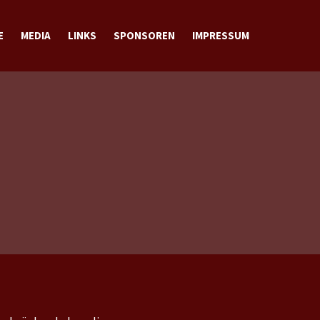
E
MEDIA
LINKS
SPONSOREN
IMPRESSUM
BILDER
VIDEOS
DOWNLOADS
KONTAKT