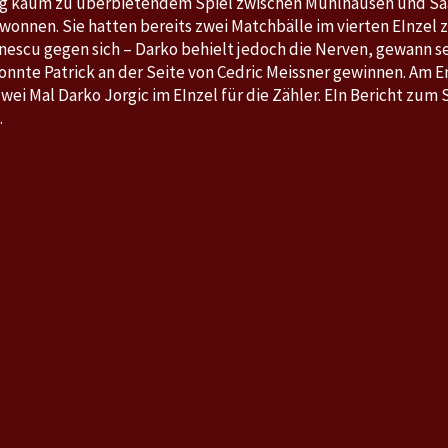
g kaum zu überbietendem Spiel zwischen Mühlhausen und Sa
ewonnen. Sie hatten bereits zwei Matchbälle im vierten EInzel
nescu gegen sich – Darko behielt jedoch die Nerven, gewann s
nnte Patrick an der Seite von Cedric Meissner gewinnen. Am E
i Mal Darko Jorgic im EInzel für die Zähler. EIn Bericht zum Sp
.