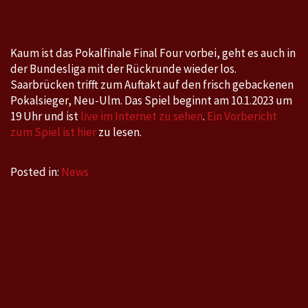
Saarbrücken
am
Dienstag,
Kaum ist das Pokalfinale Final Four vorbei, geht es auch in
10.1.2023
der Bundesliga mit der Rückrunde wieder los.
um
Saarbrücken trifft zum Auftakt auf den frisch gebackenen
19
Pokalsieger, Neu-Ulm. Das Spiel beginnt am 10.1.2023 um
Uhr
19 Uhr und ist
live im Internet zu sehen
.
Ein Vorbericht
zum Spiel ist hier
zu lesen.
Posted in:
News