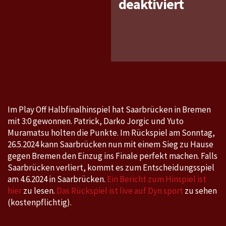
für
deaktiviert
Bundes
Play
Off
Halbfin
Hinspie
Breme
–
Im Play Off Halbfinalhinspiel hat Saarbrücken in Bremen
Saarbr
mit 3:0 gewonnen. Patrick, Darko Jorgic und Yuto
0:3
Muramatsu holten die Punkte. Im Rückspiel am Sonntag,
26.5.2024 kann Saarbrücken nun mit einem Sieg zu Hause
gegen Bremen den Einzug ins Finale perfekt machen. Falls
Saarbrücken verliert, kommt es zum Entscheidungsspiel
am 4.6.2024 in Saarbrücken.
Ein Bericht zum Hinspiel ist
hier
zu lesen.
Das Rückspiel ist live auf Dyn sport
zu sehen
(kostenpflichtig).