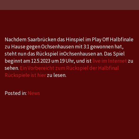
Off
Halbfinale
Rückspiel:
Ochsenhausen
–
Nachdem Saarbrücken das Hinspiel im Play Off Halbfinale
Saarbrücken
zu Hause gegen Ochsenhausen mit 3:1 gewonnen hat,
am
steht nun das Rückspiel inOchsenhausen an. Das Spiel
Freitag
beginnt am 12.5.2023 um 19 Uhr, und ist
live im Internet
zu
12.5.2023
sehen.
Ein Vorbereicht zum Rückspiel der Halbfinal
Rückspiele ist hier
zu lesen.
um
19
Posted in:
News
Uhr