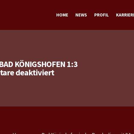
HOME
NEWS
PROFIL
KARRIER
TERMINE
TRAINING
SPORTLICH
STECKBRIEF sportlich
PRIVAT
STECKBRIEF privat
BAD KÖNIGSHOFEN 1:3
für
re deaktiviert
Bundesliga:
Saabrücken
–
Bad
Königshofen
1:3