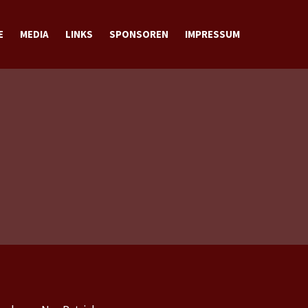
E
MEDIA
LINKS
SPONSOREN
IMPRESSUM
BILDER
VIDEOS
DOWNLOADS
KONTAKT