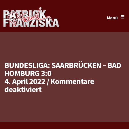
≡
Menü
BUNDESLIGA: SAARBRÜCKEN – BAD
HOMBURG 3:0
4. April 2022
/
Kommentare
für
deaktiviert
Bundesliga:
Saarbrücken
–
Bad