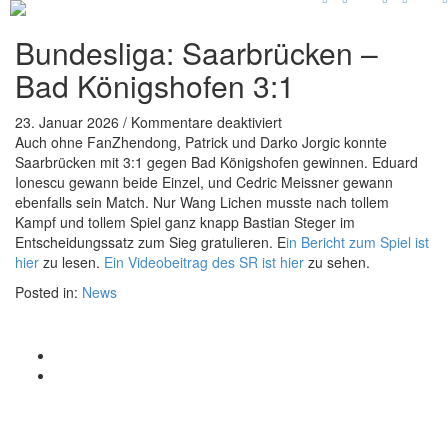
Bundesliga: Saarbrücken –
Bad Königshofen 3:1
für
23. Januar 2026
/
Kommentare deaktiviert
Bundesliga:
Auch ohne FanZhendong, Patrick und Darko Jorgic konnte
Saarbrücken
Saarbrücken mit 3:1 gegen Bad Königshofen gewinnen. Eduard
–
Ionescu gewann beide Einzel, und Cedric Meissner gewann
Bad
ebenfalls sein Match. Nur Wang Lichen musste nach tollem
Königshofen
Kampf und tollem Spiel ganz knapp Bastian Steger im
3:1
Entscheidungssatz zum Sieg gratulieren. E
in Bericht zum Spiel ist
hier
zu lesen.
Ein Videobeitrag des SR ist hier
zu sehen.
Posted in:
News
© 2015 Patrick Franziska