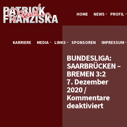
HOME
NEWS
PROFIL
KARRIERE
MEDIA
LINKS
SPONSOREN
IMPRESSUM
BUNDESLIGA:
SAARBRÜCKEN –
BREMEN 3:2
7. Dezember
2020
/
Kommentare
für
deaktiviert
Bundes
Saarbr