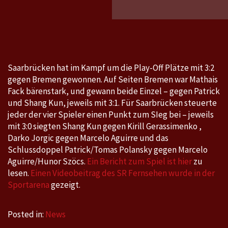
–
Breme
3:2
Saarbrücken hat im Kampf um die Play-Off Plätze mit 3:2
gegen Bremen gewonnen. Auf Seiten Bremen war Mathais
Fack bärenstark, und gewann beide Einzel – gegen Patrick
und Shang Kun, jeweils mit 3:1. Für Saarbrücken steuerte
jeder der vier Spieler einen Punkt zum SIeg bei – jeweils
mit 3:0 siegten Shang Kun gegen Kirill Gerassimenko ,
Darko Jorgic gegen Marcelo Aguirre und das
Schlussdoppel Patrick/Tomas Polansky gegen Marcelo
Aguirre/Hunor Szöcs.
Ein Bericht zum Spiel ist hier
zu
lesen.
Einen Videobeitrag des SR Fernsehen wurde in der
Sportarena
gezeigt.
Posted in:
News