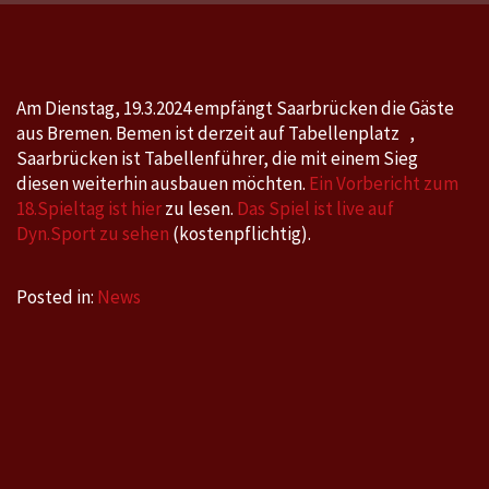
Bremen
am
Dienstag,
19.3.2024
Am Dienstag, 19.3.2024 empfängt Saarbrücken die Gäste
um
aus Bremen. Bemen ist derzeit auf Tabellenplatz ,
19
Saarbrücken ist Tabellenführer, die mit einem Sieg
Uhr
diesen weiterhin ausbauen möchten.
Ein Vorbericht zum
18.Spieltag ist hier
zu lesen.
Das Spiel ist live auf
Dyn.Sport zu sehen
(kostenpflichtig).
Posted in:
News