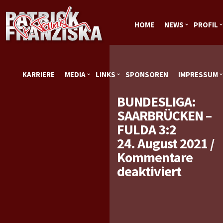
HOME
NEWS
PROFIL
KARRIERE
MEDIA
LINKS
SPONSOREN
IMPRESSUM
BUNDESLIGA:
SAARBRÜCKEN –
FULDA 3:2
24. August 2021
/
Kommentare
für
deaktiviert
Bundes
Saarbr
–