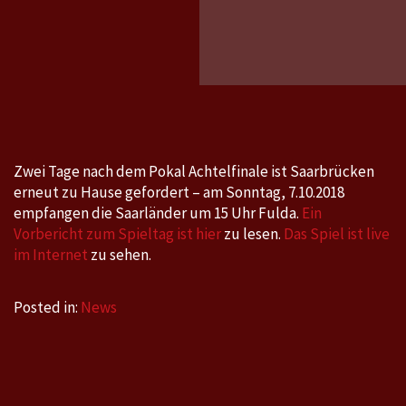
Bundes
Saarbr
–
Fulda
am
Sonnta
7.10.2
Zwei Tage nach dem Pokal Achtelfinale ist Saarbrücken
um
erneut zu Hause gefordert – am Sonntag, 7.10.2018
15
empfangen die Saarländer um 15 Uhr Fulda.
Ein
Uhr
Vorbericht zum Spieltag ist hier
zu lesen.
Das Spiel ist live
im Internet
zu sehen.
Posted in:
News