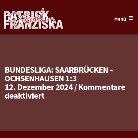
≡
Menü
BUNDESLIGA: SAARBRÜCKEN –
OCHSENHAUSEN 1:3
12. Dezember 2024
/
Kommentare
für
deaktiviert
Bundesliga:
Saarbrücken
–
Ochsenhausen