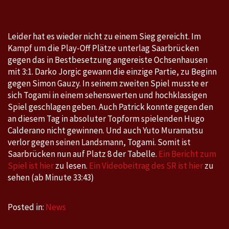
1:3
Leider hat es wieder nicht zu einem Sieg gereicht. Im
Kampf um die Play-Off Plätze unterlag Saarbrücken
gegen das in Bestbesetzung angereiste Ochsenhausen
mit 3:1. Darko Jorgic gewann die einzige Partie, zu Beginn
gegen Simon Gauzy. In seinem zweiten Spiel musste er
sich Togami in einem sehenswerten und hochklassigen
Spiel geschlagen geben. Auch Patrick konnte gegen den
an diesem Tag in absoluter Topform spielenden Hugo
Calderano nicht gewinnen. Und auch Yuto Muramatsu
verlor gegen seinen Landsmann, Togami. Somit ist
Saarbrücken nun auf Platz 8 der Tabelle.
Ein Bericht zum
Spiel ist hier
zu lesen.
Ein Videobeitrag des SR ist hier
zu
sehen (ab Minute 33:43)
Posted in:
News