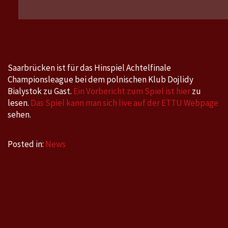
Dojlidy
Bialystok
(POL)
gegen
Saarbrüc
Saarbrücken ist für das Hinspiel Achtelfinale
am
Championsleague bei dem polnischen Klub Dojlidy
Freitag,
Bialystok zu Gast.
Ein Vorbericht zum Spiel ist hier
zu
14.11.20
lesen.
Das Spiel kann man sich live auf der ETTU Webpage
um
sehen.
18
Uhr
Posted in:
News