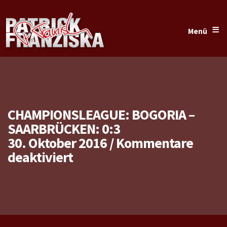
≡
Menü
CHAMPIONSLEAGUE: BOGORIA –
SAARBRÜCKEN: 0:3
30. Oktober 2016
/
Kommentare
für
deaktiviert
Championsleague:
Bogoria
–
Saarbrücken: