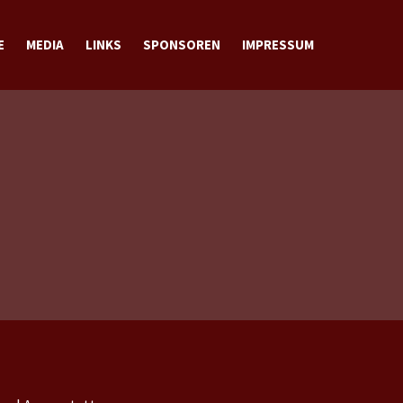
E
MEDIA
LINKS
SPONSOREN
IMPRESSUM
BILDER
VIDEOS
DOWNLOADS
KONTAKT