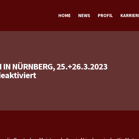
HOME
NEWS
PROFIL
KARRIER
TERMINE
TRAINING
SPORTLICH
STECKBRIEF sportlich
PRIVAT
STECKBRIEF privat
IN NÜRNBERG, 25.+26.3.2023
für
aktiviert
Deutsche
Meisterschaften
in
Nürnberg,
25.+26.3.2023