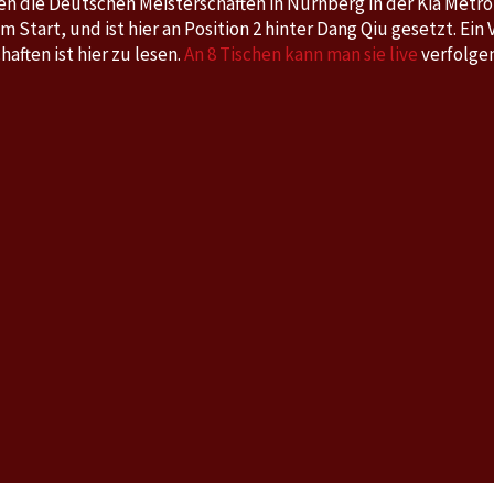
den die Deutschen Meisterschaften in Nürnberg in der Kia Metro
 am Start, und ist hier an Position 2 hinter Dang Qiu gesetzt. Ein
aften ist hier zu lesen.
An 8 Tischen kann man sie live
verfolgen