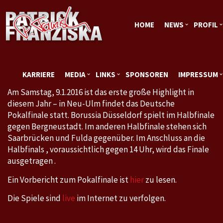
HOME
NEWS
PROFIL
KARRIERE
MEDIA
LINKS
SPONSOREN
IMPRESSUM
Am Samstag, 9.1.2016 ist das erste große Highlight in
diesem Jahr – in Neu-Ulm findet das Deutsche
Pokalfinale statt. Borussia Düsseldorf spielt im Halbfinale
gegen Bergneustadt. Im anderen Halbfinale stehen sich
Saarbrücken und Fulda gegenüber. Im Anschluss an die
Halbfinals , voraussichtlich gegen 14 Uhr, wird das Finale
ausgetragen .
Ein Vorbericht zum Pokalfinale ist
hier
zu lesen.
Die Spiele sind
live
im Internet zu verfolgen.