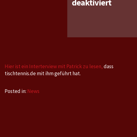
für
deaktiviert
Interv
mit
Patrick
über
seine
Weltran
Team
Hier ist ein Interterview mit Patrick zu lesen,
dass
WM
tischtennis.de mit ihm geführt hat.
und
einiges
Posted in:
News
mehr