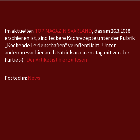
Artikel
im
TOP
MAGAZIN
Im aktuellen
TOP MAGAZIN SAARLAND
, das am 26.3.2018
SAARLAND
erschienen ist, sind leckere Kochrezepte unter der Rubrik
„Kochende Leidenschaften“ veröffentlicht. Unter
anderem war hier auch Patrick an einem Tag mit von der
Partie :-).
Der Artikel ist hier zu lesen.
Posted in:
News