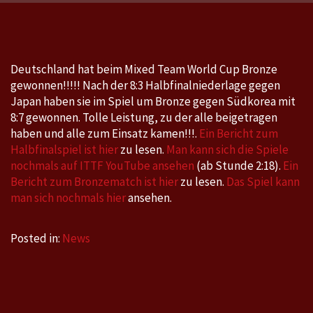
Cup:
30.11.-7.12.2025
in
Chengdu/China
Deutschland hat beim Mixed Team World Cup Bronze
gewonnen!!!!! Nach der 8:3 Halbfinalniederlage gegen
Japan haben sie im Spiel um Bronze gegen Südkorea mit
8:7 gewonnen. Tolle Leistung, zu der alle beigetragen
haben und alle zum Einsatz kamen!!!.
Ein Bericht zum
Halbfinalspiel ist hier
zu lesen.
Man kann sich die Spiele
nochmals auf ITTF YouTube ansehen
(ab Stunde 2:18).
Ein
Bericht zum Bronzematch ist hier
zu lesen.
Das Spiel kann
man sich nochmals hier
ansehen.
Posted in:
News