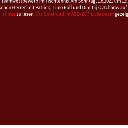
r Teamwettbewerb im Tischtennis. Am Sonntag, 1.8.2021 um 12:
tschen Herren mit Patrick, Timo Boll und Dimitrij Ovtcharov auf
ist hier
zu lesen.
Das Spiel wird im ARD/ZDF Livestream
gezeig