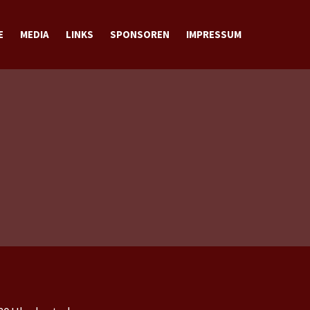
E
MEDIA
LINKS
SPONSOREN
IMPRESSUM
BILDER
VIDEOS
DOWNLOADS
KONTAKT