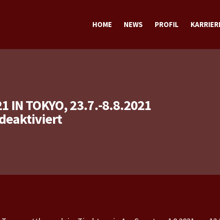
HOME
NEWS
PROFIL
KARRIER
TERMINE
TRAINING
SPORTLICH
STECKBRIEF sportlich
PRIVAT
STECKBRIEF privat
 IN TOKYO, 23.7.-8.8.2021
für
eaktiviert
Olympische
Spiele
2020_2021
in
Tokyo,
23.7.-8.8.2021