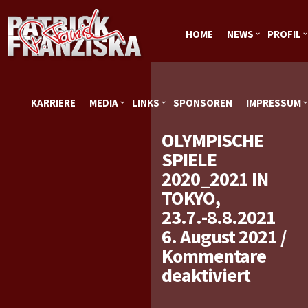
HOME
NEWS
PROFIL
KARRIERE
MEDIA
LINKS
SPONSOREN
IMPRESSUM
OLYMPISCHE
SPIELE
2020_2021 IN
TOKYO,
23.7.-8.8.2021
6. August 2021
/
Kommentare
für
deaktiviert
Olympi