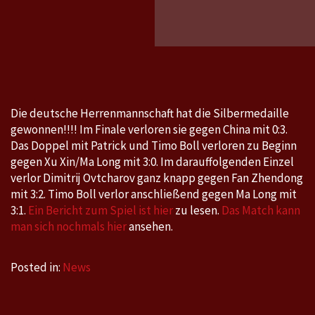
Spiele
2020_2
in
Tokyo,
23.7.-8
Die deutsche Herrenmannschaft hat die Silbermedaille
gewonnen!!!! Im Finale verloren sie gegen China mit 0:3.
Das Doppel mit Patrick und Timo Boll verloren zu Beginn
gegen Xu Xin/Ma Long mit 3:0. Im darauffolgenden Einzel
verlor Dimitrij Ovtcharov ganz knapp gegen Fan Zhendong
mit 3:2. Timo Boll verlor anschließend gegen Ma Long mit
3:1.
Ein Bericht zum Spiel ist hier
zu lesen.
Das Match kann
man sich nochmals hier
ansehen.
Posted in:
News