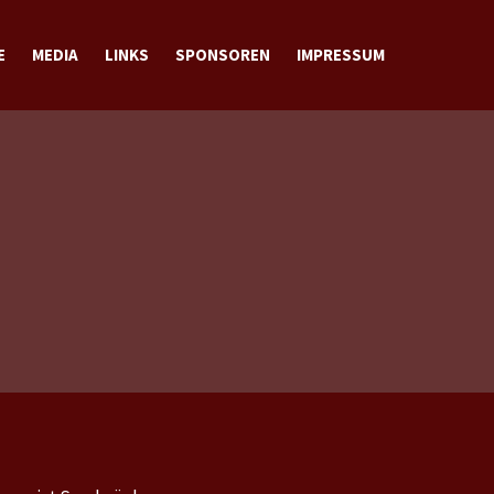
E
MEDIA
LINKS
SPONSOREN
IMPRESSUM
BILDER
VIDEOS
DOWNLOADS
KONTAKT