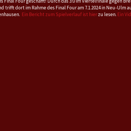
s Final Four geschafft! Durch das 3:0 im Viertelfinale gegen B
d trifft dort im Rahme des Final Four am 7.1.2024 in Neu-Ulm a
enhausen.
Ein Bericht zum Spielverlauf ist hier
zu lesen.
Ein Vi