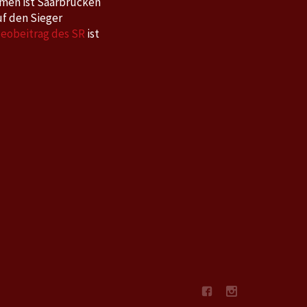
remen ist Saarbrücken
uf den Sieger
deobeitrag des SR
ist