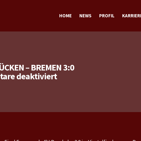
HOME
NEWS
PROFIL
KARRIER
TERMINE
TRAINING
SPORTLICH
STECKBRIEF sportlich
PRIVAT
STECKBRIEF privat
ÜCKEN – BREMEN 3:0
für
re deaktiviert
Pokalviertelfinale:
Saabrücken
–
Bremen
3:0