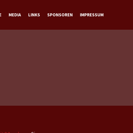
E
MEDIA
LINKS
SPONSOREN
IMPRESSUM
BILDER
VIDEOS
DOWNLOADS
KONTAKT