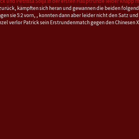
ck und Petrissa Solja in der ersten Hauptrunde leider knapp mi
 zurück, kämpften sich heran und gewannen die beiden folgend
en sie 5:2 vorn, , konnten dann aber leider nicht den Satz und
nzel verlor Patrick sein Erstrundenmatch gegen den Chinesen X