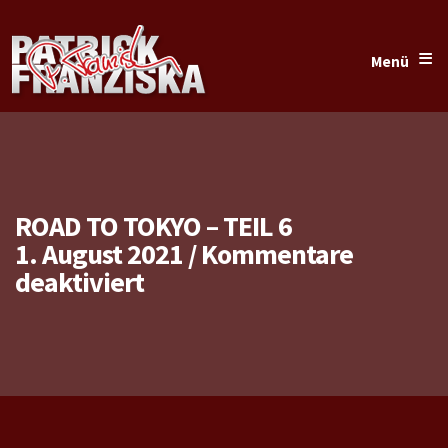
≡
Menü
ROAD TO TOKYO – TEIL 6
1. August 2021
/
Kommentare
für
deaktiviert
Road
to
Tokyo
–
Teil