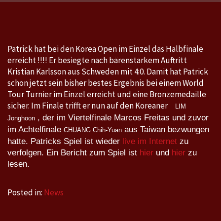
World
Tour,
Korea
Open,
Patrick hat bei den Korea Open im Einzel das Halbfinale
Incheon,
erreicht !!!! Er besiegte nach bärenstarkem Auftritt
18.-23.4.2017
Kristian Karlsson aus Schweden mit 4:0. Damit hat Patrick
schon jetzt sein bisher bestes Ergebnis bei einem World
Tour Turnier im Einzel erreicht und eine Bronzemedaille
sicher. Im Finale trifft er nun auf den Koreaner
LIM
, der im Viertelfinale Marcos Freitas und zuvor
Jonghoon
im Achtelfinale
aus Taiwan bezwungen
CHUANG Chih-Yuan
hatte. Patricks Spiel ist wieder
live im Internet
zu
verfolgen. Ein Bericht zum Spiel ist
hier
und
hier
zu
lesen.
Posted in:
News