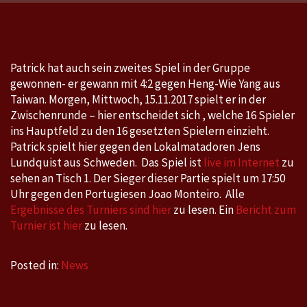
World
Tour,
Swedish
Open
Patrick hat auch sein zweites Spiel in der Gruppe
Stockholm,
gewonnen- er gewann mit 4:2 gegen Heng-Wie Yang aus
SWE
Taiwan. Morgen, Mittwoch, 15.11.2017 spielt er in der
13
Zwischenrunde – hier entscheidet sich , welche 16 Spieler
Nov
ins Hauptfeld zu den 16 gesetzten Spielern einzieht.
Patrick spielt hier gegen den Lokalmatadoren Jens
2017
Lundquist aus Schweden. Das Spiel ist
live im Internet
zu
–
sehen an Tisch 1. Der Sieger dieser Partie spielt um 17:50
19
Uhr gegen den Portugiesen Joao Monteiro. Alle
Nov
Ergebnisse des Turniers sind hier
zu lesen. Ein
Bericht zum
Turnier ist hier
zu lesen.
2017
Posted in:
News