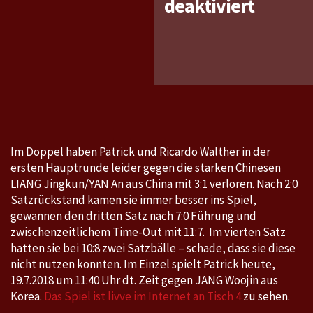
für
deaktiviert
Seamas
2018
ITTF
World
Tour
Platin
SHINH
Im Doppel haben Patrick und Ricardo Walther in der
Korea
ersten Hauptrunde leider gegen die starken Chinesen
Open,
LIANG Jingkun/YAN An aus China mit 3:1 verloren. Nach 2:0
17.7.-2
Satzrückstand kamen sie immer besser ins Spiel,
gewannen den dritten Satz nach 7:0 Führung und
zwischenzeitlichem Time-Out mit 11:7. Im vierten Satz
hatten sie bei 10:8 zwei Satzbälle – schade, dass sie diese
nicht nutzen konnten. Im Einzel spielt Patrick heute,
19.7.2018 um 11:40 Uhr dt. Zeit gegen JANG Woojin aus
Korea.
Das Spiel ist livve im Internet an Tisch 4
zu sehen.