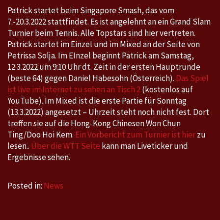
Patrick startet beim Singapore Smash, das vom
7.-20.3.2022 stattfindet. Es ist angelehnt an ein Grand Slam
Turnier beim Tennis. Alle Topstars sind hier vertreten.
Patrick startet im Einzel und im Mixed an der Seite von
Petrissa Solja. Im EInzel beginnt Patrick am Samstag,
12.3.2022 um 9:10 Uhr dt. Zeit in der ersten Hauptrunde
(beste 64) gegen Daniel Habesohn (Österreich).
Das Spiel
ist live im Internet zu sehen an Tisch 2
(kostenlos auf
YouTube). Im Mixed ist die erste Partie für Sonntag
(13.3.2022) angesetzt – Uhrzeit steht noch nicht fest. Dort
treffen sie auf die Hong-Kong Chinesen Won Chun
Ting/Doo Hoi Kem.
Ein Vorbericht zum Turnier ist hier
zu
lesen..
Über die WTT Seite
kann man Liveticker und
Ergebnisse sehen.
Posted in:
News