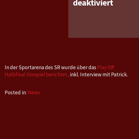
für
deaktiviert
Sporta
SR
vom
24.3.2
:
Play
Off
In der Sportarena des SR wurde über das
Play Off
Halbfin
Halbfinal Hinspiel berichtet,
inkl. Interview mit Patrick.
Düssel
–
Posted in:
News
Saarbr