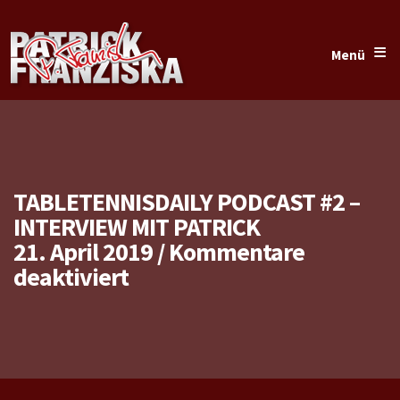
≡
Menü
TABLETENNISDAILY PODCAST #2 –
INTERVIEW MIT PATRICK
21. April 2019
/
Kommentare
für
deaktiviert
TableTennisDaily
Podcast
#2
–