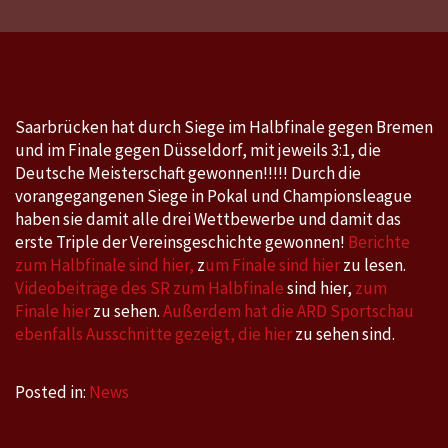
Four
30./31.5.2026:
Saarbrücken
gewinnt
die
Saarbrücken hat durch Siege im Halbfinale gegen Bremen
Deutsche
und im Finale gegen Düsseldorf, mit jeweils 3:1, die
Meisterschaft
Deutsche Meisterschaft gewonnen!!!!! Durch die
und
vorangegangenen Siege in Pokal und Championsleague
das
haben sie damit alle drei Wettbewerbe und damit das
erste Triple der Vereinsgeschichte gewonnen!
Berichte
Triple
zum Halbfinale sind hier,
z
um Finale sind hier
zu lesen.
Videobeiträge des SR zum Halbfinale
sind hier,
zum
Finale hier
zu sehen.
Außerdem hat die ARD Sportschau
ebenfalls Ausschnitte gezeigt, die hier
zu sehen sind.
Posted in:
News