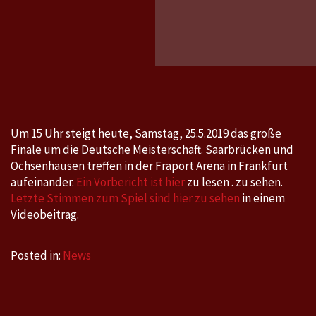
TTBL
Finale:
Saarbr
–
Ochsen
Samsta
25.5.2
Um 15 Uhr steigt heute, Samstag, 25.5.2019 das große
um
Finale um die Deutsche Meisterschaft. Saarbrücken und
15
Ochsenhausen treffen in der Fraport Arena in Frankfurt
Uhr
aufeinander.
Ein Vorbericht ist hier
zu lesen . zu sehen.
Letzte Stimmen zum Spiel sind hier zu sehen
in einem
Videobeitrag.
Posted in:
News