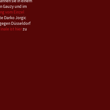
annen sie in einem
on Gauzy und im
ng vom Einzel
te Darko Jorgic
 gegen Düsseldorf
inale ist hier
zu