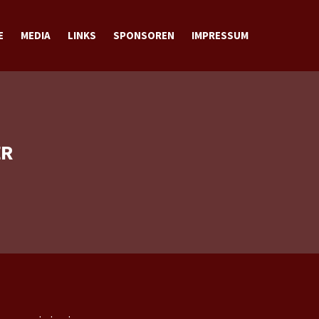
E
MEDIA
LINKS
SPONSOREN
IMPRESSUM
BILDER
VIDEOS
DOWNLOADS
KONTAKT
ER