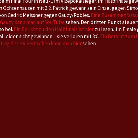
im Final Four in Neu-Ulm Vizepokalsieger. Im Halbfinale gew
n Ochsenhausen mit 3.2. Patrick gewann sein Einzel gegen Sim
 von Cedric Meissner gegen Gauzy/Robles.
Eine Zusammenfassu
 Gauzy kann man auf YouTube
sehen. Den dritten Punkt steuer
o bei.
Ein Bericht zu den Halbfinals ist hier
zu lesen. Im Finale
l leider nicht gewinnen – sie verloren mit 3:0.
Ein Bericht zum F
trag des SR Fernsehen kann man hier
sehen.