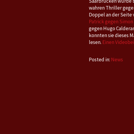
Saarbrücken wurde be
wahren Thriller gege
Doppel an der Seite
Patrick gegen Simon
gegen Hugo Calderan
konnten sie dieses Ma
lesen.
Einen Videobei
Posted in:
News