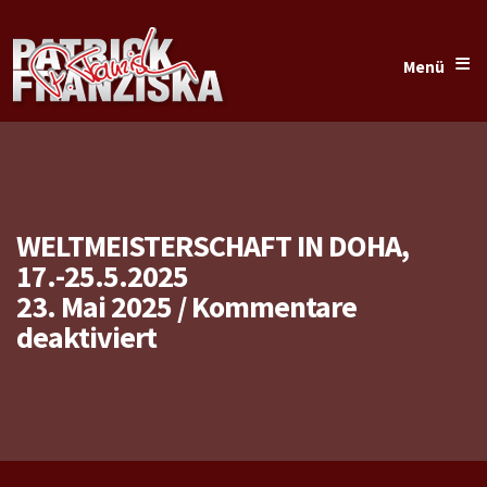
≡
Menü
WELTMEISTERSCHAFT IN DOHA,
17.-25.5.2025
23. Mai 2025
/
Kommentare
für
deaktiviert
Weltmeisterschaft
in
Doha,
17.-25.5.2025