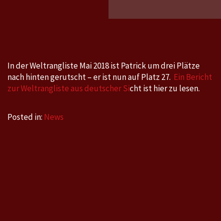
2018:
Patrick
auf
Platz
27
In der Weltrangliste Mai 2018 ist Patrick um drei Plätze
nach hinten gerutscht – er ist nun auf Platz 27.
Ein Bericht
zur Weltrangliste aus deutscher Si
cht ist hier zu lesen.
Posted in:
News