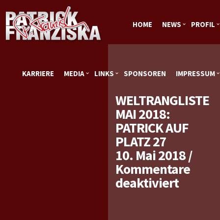
HOME
NEWS
PROFIL
KARRIERE
MEDIA
LINKS
SPONSOREN
IMPRESSUM
WELTRANGLISTE
MAI 2018:
PATRICK AUF
PLATZ 27
10. Mai 2018
/
Kommentare
für
deaktiviert
Weltran
Mai