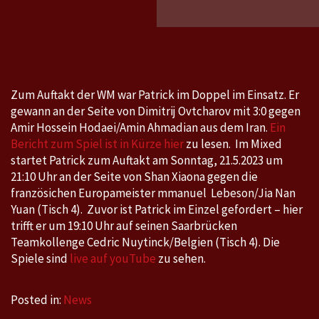
Durban
20.5.-2
Zum Auftakt der WM war Patrick im Doppel im Einsatz. Er
gewann an der Seite von Dimitrij Ovtcharov mit 3:0 gegen
Amir Hossein Hodaei/Amin Ahmadian aus dem Iran.
Ein
Bericht zum Spiel ist in Kürze hier
zu lesen. Im Mixed
startet Patrick zum Auftakt am Sonntag, 21.5.2023 um
21:10 Uhr an der Seite von Shan Xiaona gegen die
französichen Europameister mmanuel Lebeson/Jia Nan
Yuan (Tisch 4). Zuvor ist Patrick im Einzel gefordert – hier
trifft er um 19:10 Uhr auf seinen Saarbrücken
Teamkollenge Cedric Nuytinck/Belgien (Tisch 4). Die
Spiele sind
live auf youTube
zu sehen.
Posted in:
News