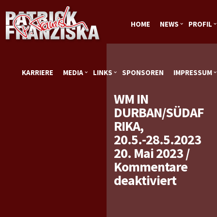
HOME
NEWS
PROFIL
KARRIERE
MEDIA
LINKS
SPONSOREN
IMPRESSUM
WM IN
DURBAN/SÜDAF
RIKA,
20.5.-28.5.2023
20. Mai 2023
/
Kommentare
für
deaktiviert
WM
in