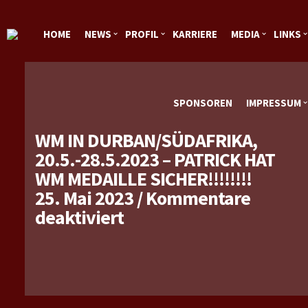
HOME
NEWS
PROFIL
KARRIERE
MEDIA
LINKS
SPONSOREN
IMPRESSUM
WM IN DURBAN/SÜDAFRIKA,
20.5.-28.5.2023 – PATRICK HAT
WM MEDAILLE SICHER!!!!!!!!
25. Mai 2023
/
Kommentare
für
deaktiviert
WM
in
Durban/Südafrika,
20.5.-28.5.2023