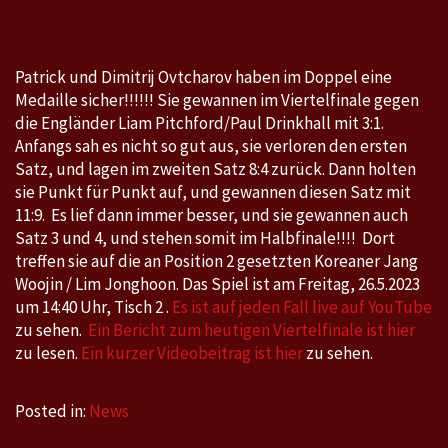
–
Patrick
hat
Patrick und Dimitrij Ovtcharov haben im Doppel eine
WM
Medaille sicher!!!!!! Sie gewannen im Viertelfinale gegen
Medaille
die Engländer Liam Pitchford/Paul Drinkhall mit 3:1.
sicher!!!!!!!!
Anfangs sah es nicht so gut aus, sie verloren den ersten
Satz, und lagen im zweiten Satz 8:4 zurück. Dann holten
sie Punkt für Punkt auf, und gewannen diesen Satz mit
11:9. Es lief dann immer besser, und sie gewannen auch
Satz 3 und 4, und stehen somit im Halbfinale!!!! Dort
treffen sie auf die an Position 2 gesetzten Koreaner Jang
Woojin / Lim Jonghoon. Das Spiel ist am Freitag, 26.5.2023
um 14:40 Uhr, Tisch 2 .
Es ist auf jeden Fall live auf YouTube
zu sehen.
Ein Bericht zum heutigen Viertelfinale ist hier
zu lesen.
Ein kurzer Videobeitrag ist hier
zu sehen.
Posted in:
News