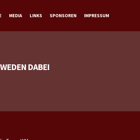
E
MEDIA
LINKS
SPONSOREN
IMPRESSUM
BILDER
VIDEOS
DOWNLOADS
KONTAKT
HWEDEN DABEI