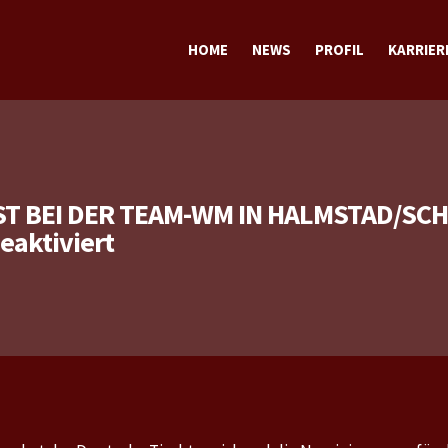
HOME
NEWS
PROFIL
KARRIER
TERMINE
TRAINING
SPORTLICH
STECKBRIEF sportlich
PRIVAT
STECKBRIEF privat
ST BEI DER TEAM-WM IN HALMSTAD/SC
für
aktiviert
WM
Nominierung:
Patrick
ist
bei
der
Team-