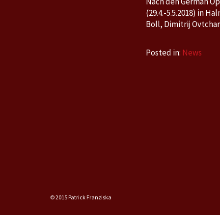
Nach den German Ope
(29.4.-5.5.2018) in 
Boll, Dimitrij Ovtch
Posted in:
News
© 2015 Patrick Franziska