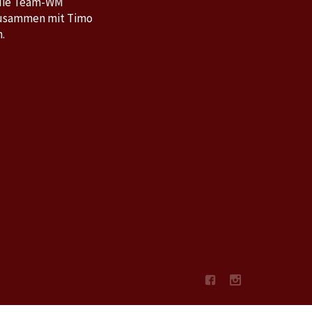
 die Team-WM
 zusammen mit Timo
.